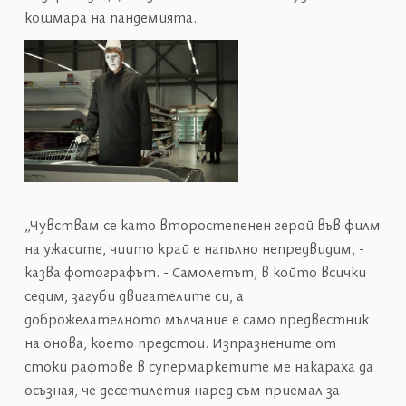
кошмара на пандемията.
„Чувствам се като второстепенен герой във филм
на ужасите, чиито край е напълно непредвидим, -
казва фотографът. - Самолетът, в който всички
седим, загуби двигателите си, а
доброжелателното мълчание е само предвестник
на онова, което предстои. Изпразнените от
стоки рафтове в супермаркетите ме накараха да
осъзная, че десетилетия наред съм приемал за