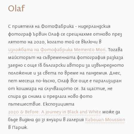
Olaf
С приятеля на ФотоФабрика - нидерландския
фотограф Ървин Олаф се срещнахме отново през
лятото на 2020, когато той се включи в
изложбата на Фотофабрика Memento Mori
. Тогава
майсторът на съвременната фотография разказа
заедно с още 18 български автори за извънредното
положение и за света по време на пандемия. Днес,
пет месеца по-късно, Олаф все още е парализиран
от кошмара на случващото се. За щастие, не
спира да снима и предлага ново фото
пътешествие. Експозицията
2020 & Before: A journey in Black and White
може да
бъде видяна до 31 януари в галерия
Rabouan Moussion
в Париж.