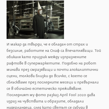
И макар да твърди, че е обладан от страх и
безсилие, работите на Олаф са впечатляващи. Той
обикаля като призрак между изпразнените
рафтове в супермаркетите. Подобно на робот
минава през смразяващи и почти апокалиптични
сцени, толкова близки до всичко, с което се
сблъскваме през последните месеци и превърнали
се в обичайно естетическо преживяване.
Последният му фото разказ April Fool 2020 дава
израз на чувствата и образите, обладали
нидерландеца, след като светът се събуди в