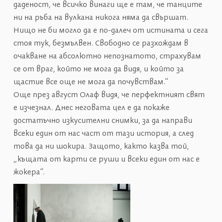
даденост, че всичко винаги ще е там, че танците
ни на ръба на вулкана никога няма да свършат.
Нищо не би могло да е по-далеч от истината и сега
стоя тук, безмълвен. Свободно се разхождам в
очакване на абсолютно непознатото, страхувам
се от враг, който не мога да видя, и който за
щастие все още не мога да почувствам.“
Още през август Олаф видя, че перфектният свят
е изчезнал. Днес неговата цел е да покаже
достатъчно изкусителни снимки, за да направи
всеки един от нас част от тази история, а след
това да ни шокира. Защото, както казва той,
„къщата от карти се руши и всеки един от нас е
жокера“.