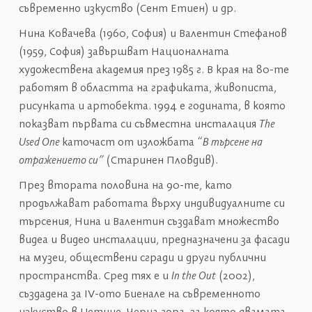
съвременно изкуство (Сент Етиен) и др.
Нина Ковачева (1960, София) и Валентин Стефанов
(1959, София) завършват Националната
художествена академия през 1985 г. В края на 80-те
работят в областта на графиката, живописта,
рисунката и артобекта. 1994 е годината, в която
показват първата си съвместна инсталация
The
Used One
каточаст от изложбата “
В търсене на
отражението си” (
Старинен Пловдив).
През втората половина на 90-те, като
продължават работата върху индивидуалните си
търсения, Нина и Валентин създават множество
видеа и видео инсталации, предназначени за фасади
на музеи, обществени сгради и други публични
пространства. Сред тях е и
In the Out
(2002),
създадена за IV-ото Биенале на съвременното