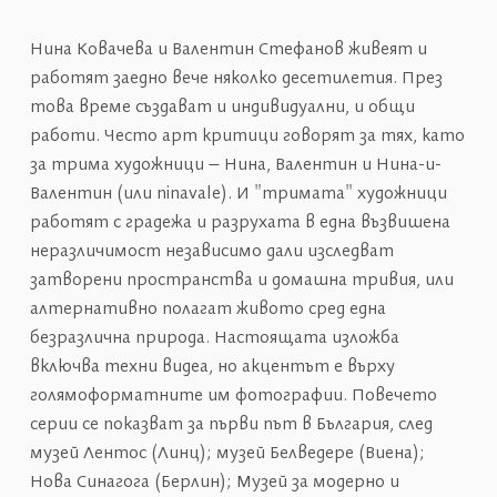
Нина Ковачева и Валентин Стефанов живеят и
работят заедно вече няколко десетилетия. През
това време създават и индивидуални, и общи
работи. Често арт критици говорят за тях, като
за трима художници – Нина, Валентин и Нина-и-
Валентин (или ninavale). И "тримата" художници
работят с градежа и разрухата в една възвишена
неразличимост независимо дали изследват
затворени пространства и домашна тривия, или
алтернативно полагат живото сред една
безразлична природа. Настоящата изложба
включва техни видеа, но акцентът е върху
голямоформатните им фотографии. Повечето
серии се показват за първи път в България, след
музей Лентос (Линц); музей Белведере (Виена);
Нова Синагога (Берлин); Музей за модерно и