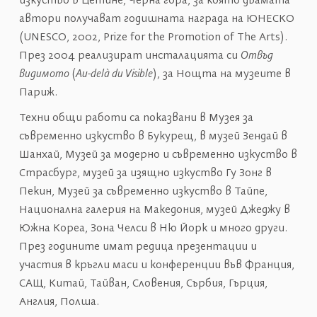
изкуство в Цетине, Черна гора, за която двамата
автори получават годишната награда на ЮНЕСКО
(UNESCO, 2002, Prize for the Promotion of The Arts).
През 2004 реализират инсталацията си
Отвъд
видимото
(
Au-delà du Visible
), за Нощта на музеите в
Париж.
Техни общи работи са показвани в Музея за
съвременно изкуство в Букурещ, в музей Зендай в
Шанхай, Mузей за модерно и съвременно изкуство в
Страсбург, музей за изящно изкуство Гу Зонг в
Пекин, Музей за съвременно изкуство в Тайпе,
Национална галерия на Македония, музей Джеджу в
Южна Кореа, Зона Челси в Ню Йорк и много други.
През годините имат редица презентации и
участия в кръгли маси и конференции във Франция,
САЩ, Китай, Тайван, Словения, Сърбия, Гърция,
Англия, Полша.