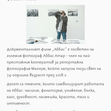
Документалният филм „Аббас“ е посветен на
големия фотограф Аббас Атар - член на най-
престижния кооператив за репортажна
фотография Магнум, който напусна този свят на
74-годишна възраст през 2018 г.
Десет са темите, които символизират работата
на Аббас: насилие, фанатизъм, унижение, болка,
хаос, духовност, насмешка, красота, тъга и
интимност.