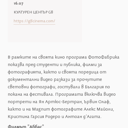
16.07
КУЛТУРЕН ЦЕНТЪР G8
https://g8cinema.com/
В рамките на своята кино програма ФотоФабрика
показва пред студенти и публика, филми за
фотографията, както и своята поредица от
документални видео разкази за прочутите
световни фотографи, гостували в България по
покана на фестивала. Програмата включва видео
портрети на Ян Артюс-Бертран, Ървин Олаф,
както и на Magnum фотографите Алекс Майоли,
Кристина Гарсия Родеро и Антоан д’Агата.
Филмът "Аббас"