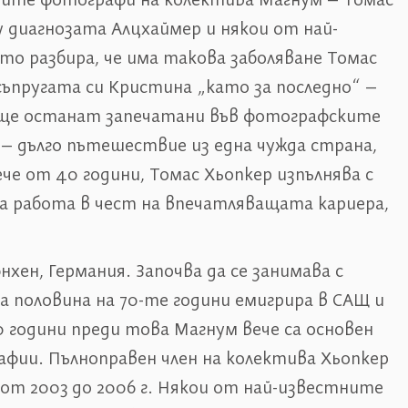
тните фотографи на колектива Магнум – Томас
 диагнозата Алцхаймер и някои от най-
о разбира, че има такова заболяване Томас
съпругата си Кристина „като за последно“ –
 ще останат запечатани във фотографските
 – дълго пътешествие из една чужда страна,
че от 40 години, Томас Хьопкер изпълнява с
за работа в чест на впечатляващата кариера,
юнхен, Германия. Започва да се занимава с
а половина на 70-те години емигрира в САЩ и
0 години преди това Магнум вече са основен
фии. Пълноправен член на колектива Хьопкер
е от 2003 до 2006 г. Някои от най-известните