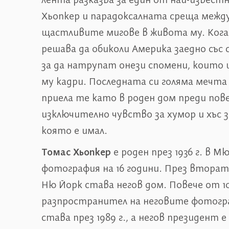
лента разказва за един от най-извес
Хьопкер и парадоксалната среща между
щастливите мигове в живота му. Когат
решава да обиколи Америка заедно със 
за да натрупат онези спомени, които
му кадри. Последната си голяма мечта
приела те като в роден дом преди пове
изключително чувство за хумор и хъс 
която е имал.
Томас Хьопкер
е роден през 1936 г. в М
фотография на 16 години. През вторат
Ню Йорк става негов дом. Повече от 1
разпространител на неговите фотогра
става през 1989 г., а негов президент 