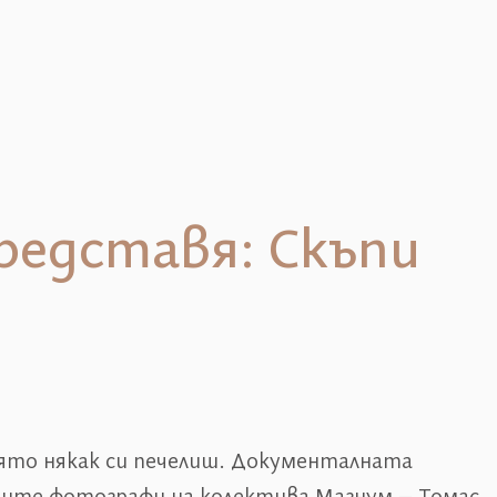
редставя: Скъпи
оято някак си печелиш. Документалната