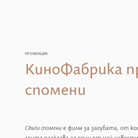
ПРОЖЕКЦИЯ
КиноФабрика п
спомени
Скъпи спомени
е филм за загубата, от к