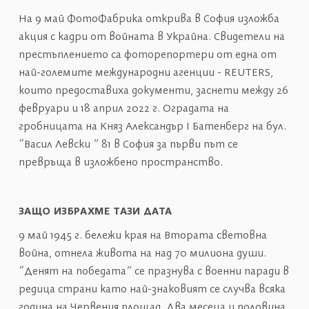
На 9 май ФотоФабрика открива в София изложба
акция с кадри от войната в Украйна. Свидетели на
престъплението са фоторепортери от една от
най-големите международни агенции - REUTERS,
които предоставиха документи, заснети между 26
февруари и 18 април 2022 г. Оградата на
гробницата на Княз Александър I Батенберг на бул.
“Васил Левски ” 81 в София за първи път се
превръща в изложбено пространство.
ЗАЩО ИЗБРАХМЕ ТАЗИ ДАТА
9 май 1945 г. бележи края на Втората световна
война, отнела живота на над 70 милиона души.
“Денят на победата” се празнува с военни паради в
редица страни като най-знаковият се случва всяка
година на Червения площад. Два месеца и половина