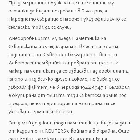
Предсмъртното му желание е тленните му
останки да бъдат погребани в България, а
Народното събрание с нарочен указ официално се
съгласява това да се случи.
Днес гробницата му гледа Паметника на
Съветската армия, издигнат в чест на 10-ата
годишнина от Съветско-българската война и
Деветосептемврийския преврат от 1944 г. И
макар паметникът да се извисява над гробницата,
както и над всичко друго наоколо, не бива да се
забравя фактът, че в периода 1944-1947 г. България
е окупирана от същата тази Съветска армия под
предлог, че на територията на страната се
укриват германски войски.
От 9 май до 9 юни този паметник ще бъде гледан и
от кадрите на REUTERS с войната в Украйна. Още
една война, оглеждаща се в Паметника на