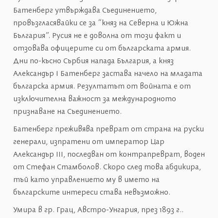
Батенберг утвърждава Съединението,
провъзгласявайки се за “княз на Северна и Южна
България”. Русия не е доволна от този факт и
отзовава офицерите си от българската армия.
Дни по-късно Сърбия напада България, а княз
Александър І Батенберг застава начело на младата
българска армия. Резултатът от войната е от
изключителна важност за международното
признаване на Съединението.
Батенберг преживява преврат от страна на руски
генерали, изпратени от император Цар
Александър III, последван от контрапреврат, воден
от Стефан Стамболов. Скоро след това абдикира,
тъй като управлението му в името на
българските интереси става невъзможно.
Умира в гр. Грац, Австро-Унгария, през 1893 г..