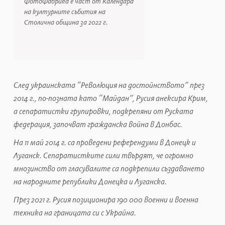
ФотоФабрика е част от Календара
на културните събития на
Столична община за 2022 г.
След украинската “Революция на достойнството” през
2014 г., по-позната като “Майдан”, Русия анексира Крим,
а сепаратистки групировки, подкрепяни от Руската
федерация, започват гражданска война в Донбас.
На 11 май 2014 г. са проведени референдуми в Донецк и
Луганск. Сепаратистките сили твърдят, че огромно
мнозинство от гласувалите са подкрепили създаването
на народните републики Донецка и Луганска.
През 2021 г. Русия позиционира 190 000 военни и военна
техника на границата си с Украйна.