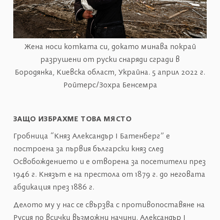
Жена носи котката си, докато минава покрай
разрушени от руски снаряди сгради в
Бородянка, Киевска област, Украйна. 5 април 2022 г.
Ройтерс/Зохра Бенсемра
ЗАЩО ИЗБРАХМЕ ТОВА МЯСТО
Гробница “Княз Александър І Батенберг” е
построена за първия български княз след
Освобождението и е отворена за посетители през
1946 г. Князът е на престола от 1879 г. до неговата
абдикация през 1886 г.
Делото му у нас се свързва с противопоставяне на
Русия по всички възможни начини. Александър І