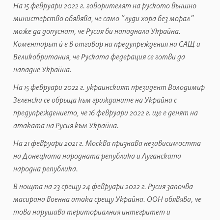
На 15 февруари 2022 г. говорителят на руското външно
министерство обявява, че само “луди хора без морал”
може да допуснат, че Русия би нападнала Украйна.
Коментарът ѝ е в отговор на предупреждения на САЩ и
Великобритания, че Руската федерация се готви да
нападне Украйна.
На 15 февруари 2022 г. украинският президент Володимир
Зеленски се обръща към гражданите на Украйна с
предупреждението, че 16 февруари 2022 г. ще е денят на
атаката на Русия към Украйна.
На 21 февруари 2021 г. Москва признава независимостта
на Донецката народната република и Луганската
народна република.
В нощта на 23 срещу 24 февруари 2022 г. Русия започва
масирана военна атака срещу Украйна. ООН обявява, че
това нарушава териториалния интегритет и