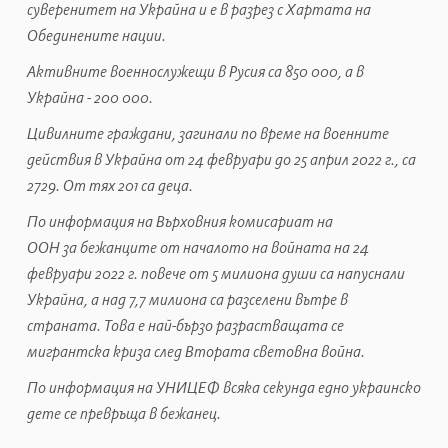
суверенитет на Украйна и е в разрез с Хартата на
Обединените нации.
Активните военнослужещи в Русия са 850 000, а в
Украйна - 200 000.
Цивилните граждани, загинали по време на военните
действия в Украйна от 24 февруари до 25 април 2022 г., са
2729. От тях 201 са деца.
По информация на Върховния комисариат на
ООН за бежанците от началото на войната на 24
февруари 2022 г.
повече от 5 милиона души са напуснали
Украйна, а над 7,7 милиона са разселени вътре в
страната. Това е най-бързо разрастващата се
мигрантска криза след Втората световна война.
По информация на УНИЦЕФ всяка секунда едно украинско
дете се превръща в бежанец.