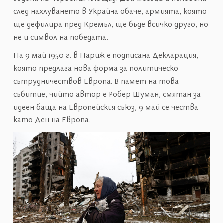
след нахлуването в Украйна обаче, армията, която
ще дефилира пред Кремъл, ще бъде всичко друго, но
не и символ на победата.
На 9 май 1950 г. в Париж е подписана Декларация,
която предлага нова форма за политическо
сътрудничествов Европа. В памет на това
събитие, чийто автор е Робер Шуман, смятан за
идеен баща на Европейския съюз, 9 май се чества
като Ден на Европа.