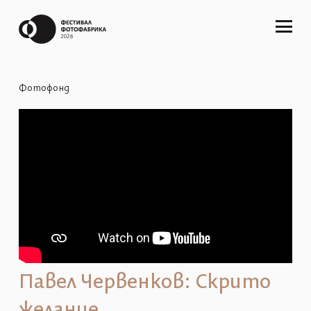
Фотофонд
Павел Червенков: Скрито
желание