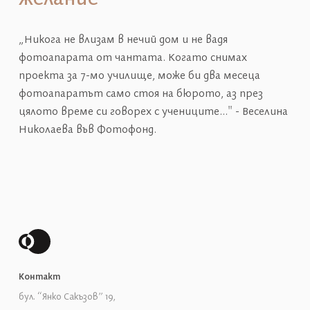
„Никога не влизам в нечий дом и не вадя
фотоапарата от чантата. Когато снимах
проекта за 7-мо училище, може би два месеца
фотоапаратът само стоя на бюрото, аз през
цялото време си говорех с учениците..." - Веселина
Николаева във Фотофонд.
Контакт
бул. “Янко Сакъзов” 19,